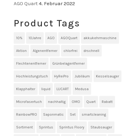
AGO Quart
4. Februar 2022
Product Tags
10%
10Jahre
AGO
AGOQuart
akkukehrmaschine
Aktion
Algenentferner
chlorfrei
drschnell
Flechtenentferner
Grünbelagentferner
Hochleistungstuch
HyReiPro
Jubiläum
Kesselsauger
Klapphalter
liquid
LUCART
Medusa
Microfasertuch
nachhaltig
OMO
Quart
Rabatt
RainbowPRO
Saponmatic
Set
smartcleaning
Sortiment
Sprintus
Sprintus Floory
Staubsauger