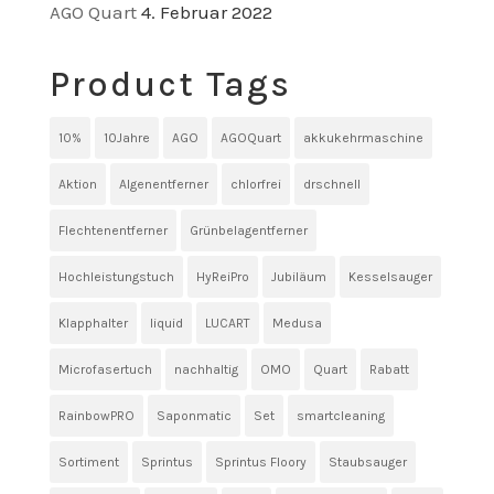
AGO Quart
4. Februar 2022
Product Tags
10%
10Jahre
AGO
AGOQuart
akkukehrmaschine
Aktion
Algenentferner
chlorfrei
drschnell
Flechtenentferner
Grünbelagentferner
Hochleistungstuch
HyReiPro
Jubiläum
Kesselsauger
Klapphalter
liquid
LUCART
Medusa
Microfasertuch
nachhaltig
OMO
Quart
Rabatt
RainbowPRO
Saponmatic
Set
smartcleaning
Sortiment
Sprintus
Sprintus Floory
Staubsauger