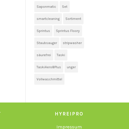
Saponmatic
Set
smartcleaning
Sortiment
Sprintus
Sprintus Floory
Staubsauger
stripwasher
säurefrei
Taski
TaskiAero8Plus
unger
Vollwaschmittel
T
HYREIPRO
Impressum