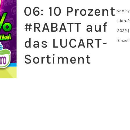
06: 10 Prozent
von
hy
|
Jan. 2
#RABATT auf
2022
|
das LUCART-
Einzel
Sortiment