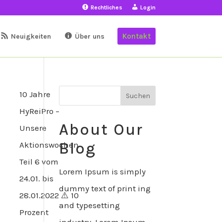
Rechtliches
Login
Kontakt
Neuigkeiten
Über uns
10 Jahre
HyReiPro –
About Our
Unsere
Blog
Aktionswochen
Teil 6 vom
Lorem Ipsum is simply
24.01. bis
dummy text of print ing
28.01.2022 ⚠️ 10
and typesetting
Prozent