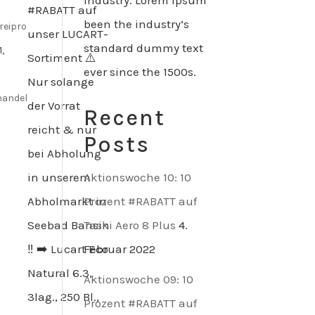
industry. Lorem Ipsum
#RABATT auf
been the industry’s
reipro
unser LUCART-
standard dummy text
1,
Sortiment ⚠️
ever since the 1500s.
Nur solange
handel
der Vorrat
Recent
reicht & nur
Posts
bei Abholung
in unserem
Aktionswoche 10: 10
Abholmarkt in
Prozent #RABATT auf
Seebad Bansin
Taski Aero 8 Plus
4.
‼️ ➡️ Lucart Eco
Februar 2022
Natural 6.3,
Aktionswoche 09: 10
3lag., 250 Bl.,
Prozent #RABATT auf