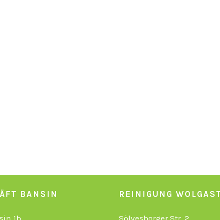
ÄFT BANSIN
REINIGUNG WOLGAS
sin 1b
Sölvesborger Str. 2