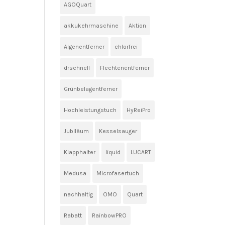
AGOQuart
akkukehrmaschine
Aktion
Algenentferner
chlorfrei
drschnell
Flechtenentferner
Grünbelagentferner
Hochleistungstuch
HyReiPro
Jubiläum
Kesselsauger
Klapphalter
liquid
LUCART
Medusa
Microfasertuch
nachhaltig
OMO
Quart
Rabatt
RainbowPRO