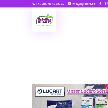
+49 38378 47 26 75
info@hyreipro.de